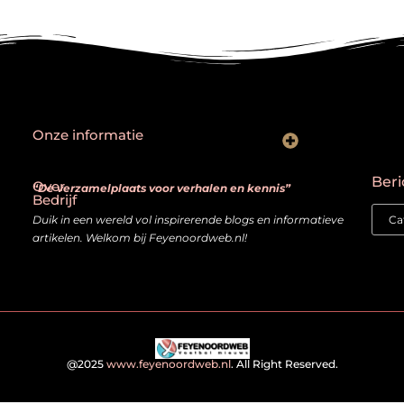
Onze informatie
Goede backlinks: hoe je echt waardevolle links herkent en bouwt
Kan je geld verdienen met een website? Ja — mits je het slim aanpakt
Beri
Over
“De verzamelplaats voor verhalen en kennis”
Bedrijf
Duik in een wereld vol inspirerende blogs en informatieve
artikelen. Welkom bij Feyenoordweb.nl!
@2025
www.feyenoordweb.nl
. All Right Reserved.