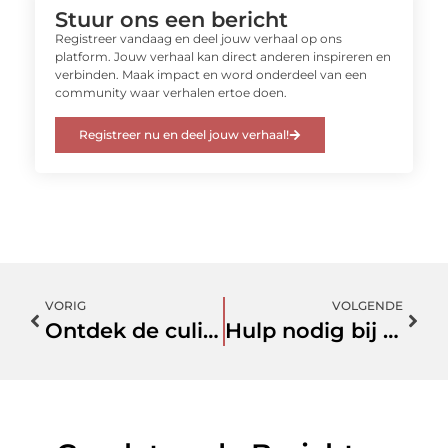
Stuur ons een bericht
Registreer vandaag en deel jouw verhaal op ons
platform. Jouw verhaal kan direct anderen inspireren en
verbinden. Maak impact en word onderdeel van een
community waar verhalen ertoe doen.
Registreer nu en deel jouw verhaal!
VORIG
VOLGENDE
Ontdek de culinaire schatten van restaurant in Venray
Hulp nodig bij riool ontstoppen in Best? Hier is alles wat je moet weten