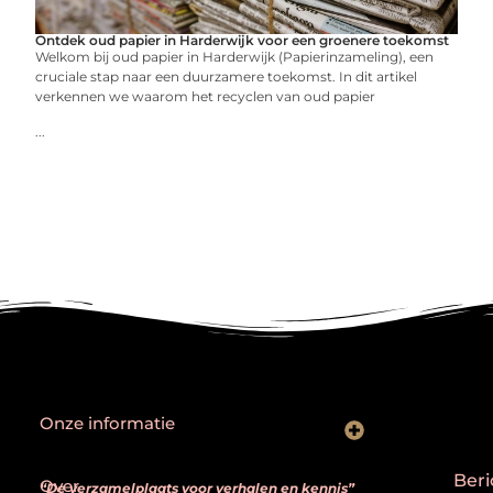
Ontdek oud papier in Harderwijk voor een groenere toekomst
Welkom bij oud papier in Harderwijk (Papierinzameling), een
cruciale stap naar een duurzamere toekomst. In dit artikel
verkennen we waarom het recyclen van oud papier
...
Onze informatie
Goede backlinks: hoe je echt waardevolle links herkent en bouwt
Kan je geld verdienen met een website? Ja — mits je het slim aanpakt
Beri
Over
“De verzamelplaats voor verhalen en kennis”