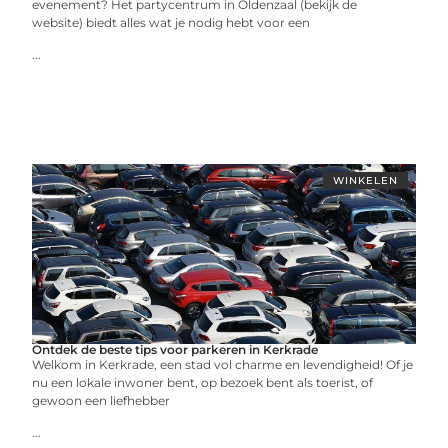
evenement? Het partycentrum in Oldenzaal (bekijk de
website) biedt alles wat je nodig hebt voor een
...
WINKELEN
Ontdek de beste tips voor parkeren in Kerkrade
Welkom in Kerkrade, een stad vol charme en levendigheid! Of je
nu een lokale inwoner bent, op bezoek bent als toerist, of
gewoon een liefhebber
...