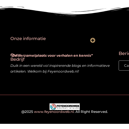
Onze informatie
Goede backlinks: hoe je echt waardevolle links herkent en bouwt
Kan je geld verdienen met een website? Ja — mits je het slim aanpakt
Beri
Over
“De verzamelplaats voor verhalen en kennis”
Bedrijf
Duik in een wereld vol inspirerende blogs en informatieve
artikelen. Welkom bij Feyenoordweb.nl!
@2025
www.feyenoordweb.nl
. All Right Reserved.