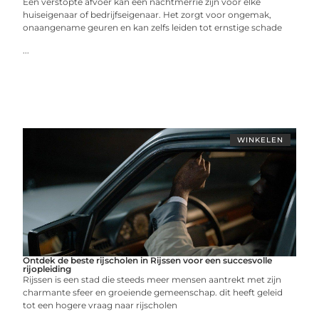
Een verstopte afvoer kan een nachtmerrie zijn voor elke
huiseigenaar of bedrijfseigenaar. Het zorgt voor ongemak,
onaangename geuren en kan zelfs leiden tot ernstige schade
...
WINKELEN
Ontdek de beste rijscholen in Rijssen voor een succesvolle
rijopleiding
Rijssen is een stad die steeds meer mensen aantrekt met zijn
charmante sfeer en groeiende gemeenschap. dit heeft geleid
tot een hogere vraag naar rijscholen