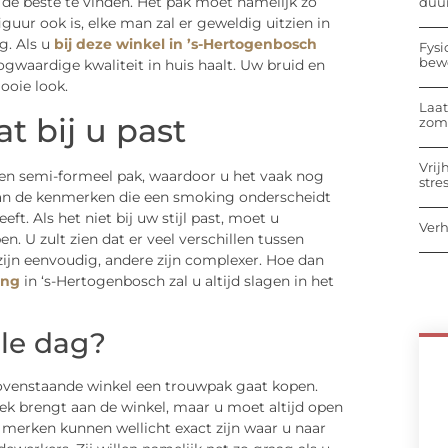
e beste te vinden. Het pak moet namelijk zo
duu
guur ook is, elke man zal er geweldig uitzien in
g. Als u
bij deze winkel in ’s-Hertogenbosch
Fysi
bew
oogwaardige kwaliteit in huis haalt. Uw bruid en
ooie look.
Laat
 bij u past
zome
Vrij
n semi-formeel pak, waardoor u het vaak nog
stre
 van de kenmerken die een smoking onderscheidt
ft. Als het niet bij uw stijl past, moet u
Verh
. U zult zien dat er veel verschillen tussen
zijn eenvoudig, andere zijn complexer. Hoe dan
ing
in ‘s-Hertogenbosch zal u altijd slagen in het
ale dag?
 bovenstaande winkel een trouwpak gaat kopen.
oek brengt aan de winkel, maar u moet altijd open
n merken kunnen wellicht exact zijn waar u naar