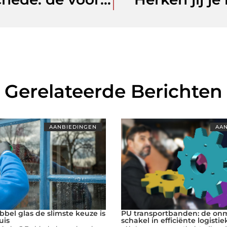
Gerelateerde Berichten
AANBIEDINGEN
AAN
el glas de slimste keuze is
PU transportbanden: de on
uis
schakel in efficiënte logistie