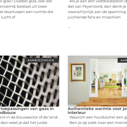
 glas? Dubbel glas, ook wel
Als je aan een voetbalstadion d
genoemd, bestaat uit twee
dat van Feyenoord, dan denk je
et daartussen een ruimte die
waarschijnlijk aan de spanning 
 lucht of
juichende fans en misschien
...
AANBIEDINGEN
AAN
 toepassingen van gaas in
Authentieke warmte voor j
andbouw
interieur
bent in de bouwsector of de land-
Waarom een houtkachel een go
dan weet je dat het juiste
Ben je op zoek naar een manier