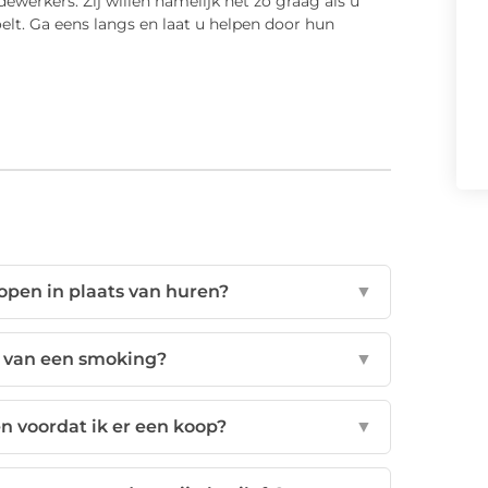
werkers. Zij willen namelijk net zo graag als u
lt. Ga eens langs en laat u helpen door hun
pen in plaats van huren?
▼
 van een smoking?
▼
n voordat ik er een koop?
▼