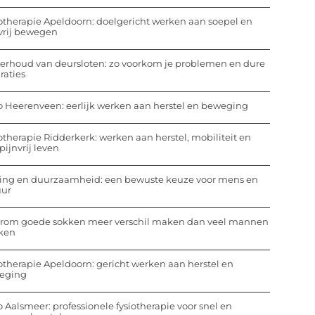
otherapie Apeldoorn: doelgericht werken aan soepel en
vrij bewegen
rhoud van deursloten: zo voorkom je problemen en dure
raties
o Heerenveen: eerlijk werken aan herstel en beweging
otherapie Ridderkerk: werken aan herstel, mobiliteit en
pijnvrij leven
ing en duurzaamheid: een bewuste keuze voor mens en
uur
rom goede sokken meer verschil maken dan veel mannen
ken
otherapie Apeldoorn: gericht werken aan herstel en
eging
o Aalsmeer: professionele fysiotherapie voor snel en