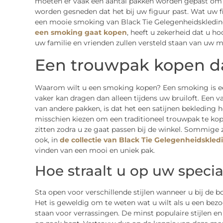
moeten er vaak een aantal pakken worden gepast om d
worden gesneden dat het bij uw figuur past. Wat uw fi
een mooie smoking van Black Tie Gelegenheidskledin
een smoking gaat kopen
, heeft u zekerheid dat u h
uw familie en vrienden zullen versteld staan van uw m
Een trouwpak kopen dat
Waarom wilt u een smoking kopen? Een smoking is ee
vaker kan dragen dan alleen tijdens uw bruiloft. Een
van andere pakken, is dat het een satijnen bekleding hee
misschien kiezen om een traditioneel trouwpak te kopen
zitten zodra u ze gaat passen bij de winkel. Sommige 
ook, in
de collectie van Black Tie Gelegenheidskled
vinden van een mooi en uniek pak.
Hoe straalt u op uw speci
Sta open voor verschillende stijlen wanneer u bij de
Het is geweldig om te weten wat u wilt als u een bez
staan voor verrassingen. De minst populaire stijlen e