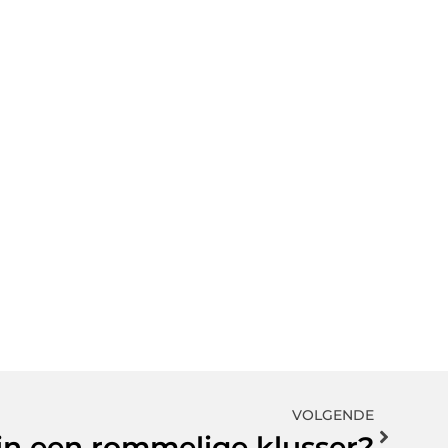
VOLGENDE
e in een rommelige klusser?