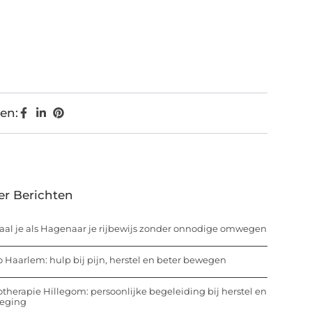
en:
er Berichten
aal je als Hagenaar je rijbewijs zonder onnodige omwegen
o Haarlem: hulp bij pijn, herstel en beter bewegen
otherapie Hillegom: persoonlijke begeleiding bij herstel en
eging