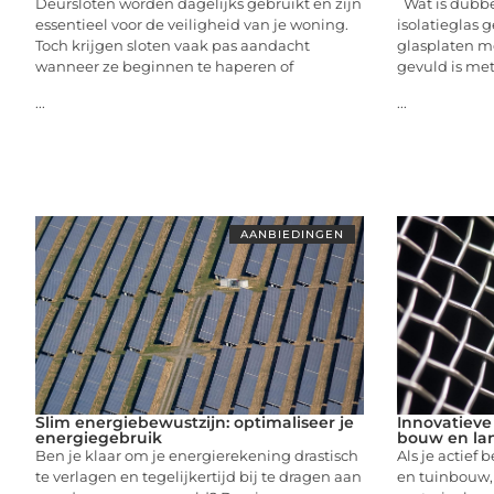
Deursloten worden dagelijks gebruikt en zijn
Wat is dubbel
essentieel voor de veiligheid van je woning.
isolatieglas 
Toch krijgen sloten vaak pas aandacht
glasplaten m
wanneer ze beginnen te haperen of
gevuld is met
...
...
AANBIEDINGEN
Slim energiebewustzijn: optimaliseer je
Innovatieve
energiegebruik
bouw en l
Ben je klaar om je energierekening drastisch
Als je actief 
te verlagen en tegelijkertijd bij te dragen aan
en tuinbouw, 