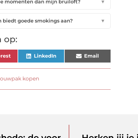
re momenten dan mijn bruiloft?
▼
h biedt goede smokings aan?
▼
 op:
rest
LinkedIn
Email
rouwpak kopen
Een fiets kopen nabij Enschede: de voordelen van lokaal winkelen
Herken jij j