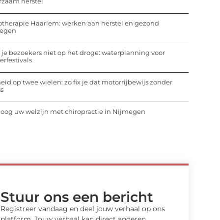
rzaam herstel
otherapie Haarlem: werken aan herstel en gezond
egen
 je bezoekers niet op het droge: waterplanning voor
rfestivals
heid op twee wielen: zo fix je dat motorrijbewijs zonder
ss
oog uw welzijn met chiropractie in Nijmegen
Stuur ons een bericht
Registreer vandaag en deel jouw verhaal op ons
platform. Jouw verhaal kan direct anderen