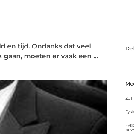
 en tijd. Ondanks dat veel
Del
 gaan, moeten er vaak een ...
Me
Zo h
Fysi
Fysi
bew