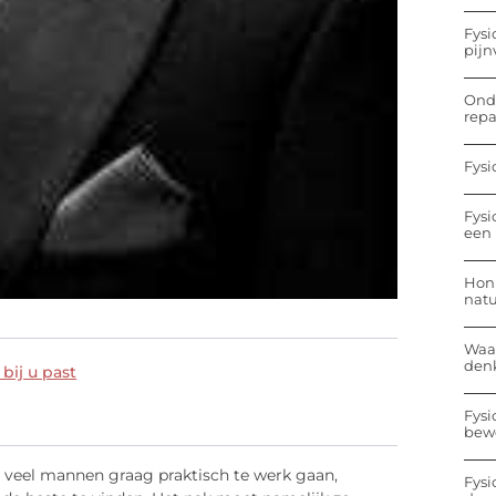
Fysi
pijn
Onde
repa
Fysi
Fysi
een 
Hon
nat
Waa
den
bij u past
Fysi
bew
 veel mannen graag praktisch te werk gaan,
Fysi