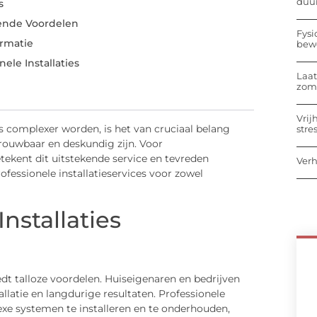
duu
s
rende Voordelen
Fysi
rmatie
bew
ele Installaties
Laat
zome
Vrij
s complexer worden, is het van cruciaal belang
stre
trouwbaar en deskundig zijn. Voor
etekent dit uitstekende service en tevreden
Verh
rofessionele installatieservices voor zowel
nstallaties
iedt talloze voordelen. Huiseigenaren en bedrijven
allatie en langdurige resultaten. Professionele
xe systemen te installeren en te onderhouden,