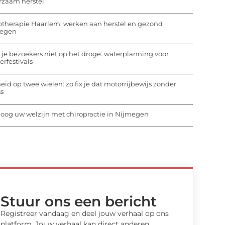
rzaam herstel
otherapie Haarlem: werken aan herstel en gezond
egen
 je bezoekers niet op het droge: waterplanning voor
rfestivals
heid op twee wielen: zo fix je dat motorrijbewijs zonder
ss
oog uw welzijn met chiropractie in Nijmegen
Stuur ons een bericht
Registreer vandaag en deel jouw verhaal op ons
platform. Jouw verhaal kan direct anderen