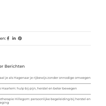
en:
er Berichten
aal je als Hagenaar je rijbewijs zonder onnodige omwegen
o Haarlem: hulp bij pijn, herstel en beter bewegen
otherapie Hillegom: persoonlijke begeleiding bij herstel en
eging