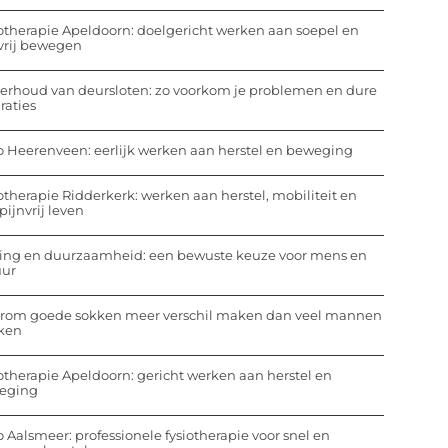
otherapie Apeldoorn: doelgericht werken aan soepel en
vrij bewegen
rhoud van deursloten: zo voorkom je problemen en dure
raties
o Heerenveen: eerlijk werken aan herstel en beweging
otherapie Ridderkerk: werken aan herstel, mobiliteit en
pijnvrij leven
ing en duurzaamheid: een bewuste keuze voor mens en
uur
rom goede sokken meer verschil maken dan veel mannen
ken
otherapie Apeldoorn: gericht werken aan herstel en
eging
o Aalsmeer: professionele fysiotherapie voor snel en