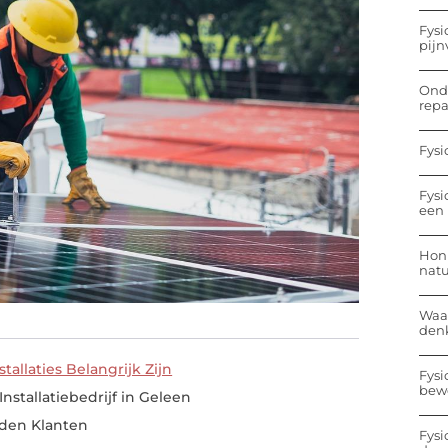
Fysi
pijn
Onde
repa
Fysi
Fysi
een 
Hon
nat
Waa
den
allaties Belangrijk Zijn
Fysi
bew
stallatiebedrijf in Geleen
eden Klanten
Fysi