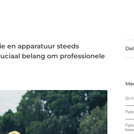
ie en apparatuur steeds
Del
ruciaal belang om professionele
Me
Zo h
Fysi
Fysi
bew