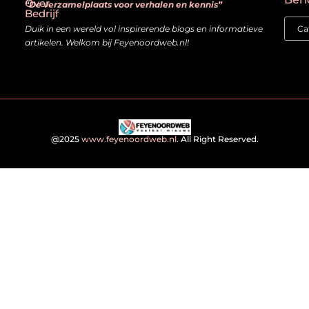
Over
“De verzamelplaats voor verhalen en kennis”
Bedrijf
Duik in een wereld vol inspirerende blogs en informatieve
artikelen. Welkom bij Feyenoordweb.nl!
@2025
www.feyenoordweb.nl
. All Right Reserved.