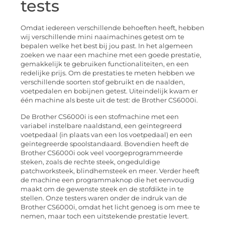
tests
Omdat iedereen verschillende behoeften heeft, hebben
wij verschillende mini naaimachines getest om te
bepalen welke het best bij jou past. In het algemeen
zoeken we naar een machine met een goede prestatie,
gemakkelijk te gebruiken functionaliteiten, en een
redelijke prijs. Om de prestaties te meten hebben we
verschillende soorten stof gebruikt en de naalden,
voetpedalen en bobijnen getest. Uiteindelijk kwam er
één machine als beste uit de test: de Brother CS6000i.
De Brother CS6000i is een stofmachine met een
variabel instelbare naaldstand, een geïntegreerd
voetpedaal (in plaats van een los voetpedaal) en een
geïntegreerde spoolstandaard. Bovendien heeft de
Brother CS6000i ook veel voorgeprogrammeerde
steken, zoals de rechte steek, ongeduldige
patchworksteek, blindhemsteek en meer. Verder heeft
de machine een programmaknop die het eenvoudig
maakt om de gewenste steek en de stofdikte in te
stellen. Onze testers waren onder de indruk van de
Brother CS6000i, omdat het licht genoeg is om mee te
nemen, maar toch een uitstekende prestatie levert.