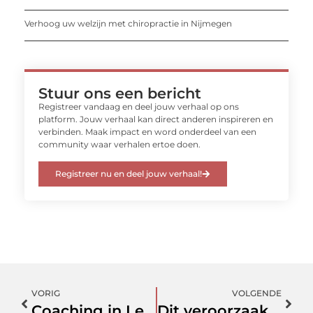
Verhoog uw welzijn met chiropractie in Nijmegen
Stuur ons een bericht
Registreer vandaag en deel jouw verhaal op ons
platform. Jouw verhaal kan direct anderen inspireren en
verbinden. Maak impact en word onderdeel van een
community waar verhalen ertoe doen.
Registreer nu en deel jouw verhaal!
VORIG
VOLGENDE
Coaching in Leiden nodig? Dan ben je bij deze experts aan het juiste adres
Dit veroorzaakt pijn in de onderrug