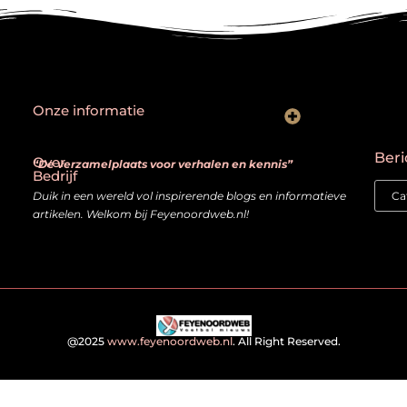
Onze informatie
Goede backlinks: hoe je echt waardevolle links herkent en bouwt
Kan je geld verdienen met een website? Ja — mits je het slim aanpakt
Beri
Over
“De verzamelplaats voor verhalen en kennis”
Bedrijf
Duik in een wereld vol inspirerende blogs en informatieve
artikelen. Welkom bij Feyenoordweb.nl!
@2025
www.feyenoordweb.nl
. All Right Reserved.