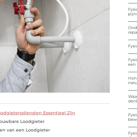
Fysi
pijn
Onde
repa
Fysi
Fysi
een 
Hon
nat
Waa
den
odgietersdiensten Essentieel Zijn
Fysi
bew
rouwbare Loodgieter
ren van een Loodgieter
Fysi