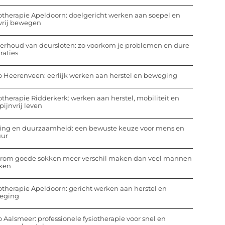
otherapie Apeldoorn: doelgericht werken aan soepel en
vrij bewegen
rhoud van deursloten: zo voorkom je problemen en dure
raties
o Heerenveen: eerlijk werken aan herstel en beweging
otherapie Ridderkerk: werken aan herstel, mobiliteit en
pijnvrij leven
ing en duurzaamheid: een bewuste keuze voor mens en
uur
rom goede sokken meer verschil maken dan veel mannen
ken
otherapie Apeldoorn: gericht werken aan herstel en
eging
o Aalsmeer: professionele fysiotherapie voor snel en