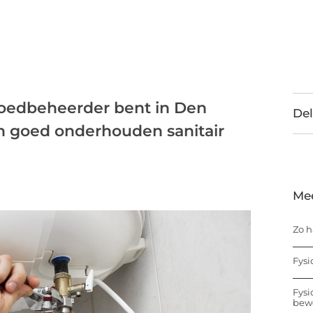
tgoedbeheerder bent in Den
Del
an goed onderhouden sanitair
Me
Zo h
Fysi
Fysi
bew