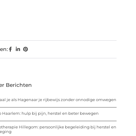
en:
er Berichten
aal je als Hagenaar je rijbewijs zonder onnodige omwegen
o Haarlem: hulp bij pijn, herstel en beter bewegen
otherapie Hillegom: persoonlijke begeleiding bij herstel en
eging