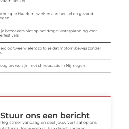
rzaam herstel
otherapie Haarlem: werken aan herstel en gezond
egen
 je bezoekers niet op het droge: waterplanning voor
rfestivals
heid op twee wielen: zo fix je dat motorrijbewijs zonder
ss
oog uw welzijn met chiropractie in Nijmegen
Stuur ons een bericht
Registreer vandaag en deel jouw verhaal op ons
platform. Jouw verhaal kan direct anderen