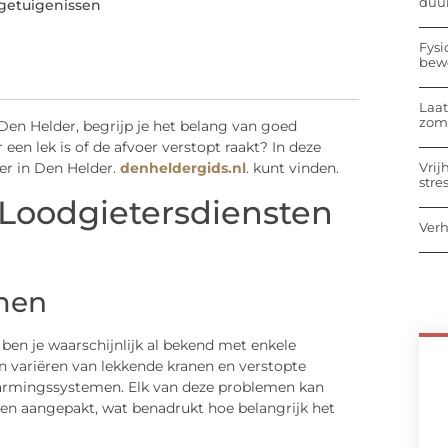
duu
getuigenissen
Fysi
bew
Laat
zome
Den Helder, begrijp je het belang van goed
een lek is of de afvoer verstopt raakt? In deze
Vrij
er in Den Helder.
denheldergids.nl
. kunt vinden.
stre
Loodgietersdiensten
Verh
men
ben je waarschijnlijk al bekend met enkele
variëren van lekkende kranen en verstopte
warmingssystemen. Elk van deze problemen kan
rden aangepakt, wat benadrukt hoe belangrijk het