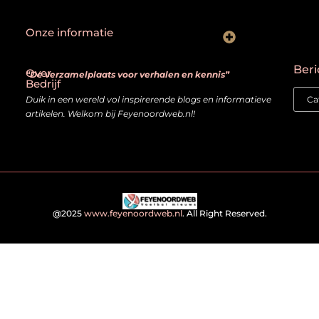
Onze informatie
Goede backlinks: hoe je echt waardevolle links herkent en bouwt
Kan je geld verdienen met een website? Ja — mits je het slim aanpakt
Beri
Over
“De verzamelplaats voor verhalen en kennis”
Bedrijf
Duik in een wereld vol inspirerende blogs en informatieve
artikelen. Welkom bij Feyenoordweb.nl!
@2025
www.feyenoordweb.nl
. All Right Reserved.