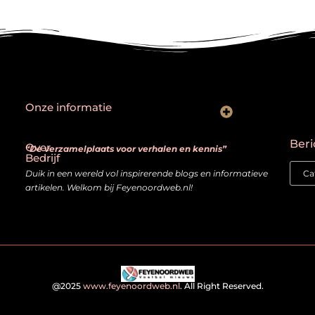
Onze informatie
Goede backlinks: hoe je echt waardevolle links herkent en bouwt
Kan je geld verdienen met een website? Ja — mits je het slim aanpakt
Beri
Over
“De verzamelplaats voor verhalen en kennis”
Bedrijf
Duik in een wereld vol inspirerende blogs en informatieve
artikelen. Welkom bij Feyenoordweb.nl!
@2025
www.feyenoordweb.nl
. All Right Reserved.