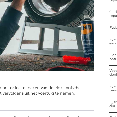
pijn
Onde
repa
Fysi
Fysi
een 
Hon
nat
Waa
den
Fysi
monitor los te maken van de elektronische
bew
 vervolgens uit het voertuig te nemen.
Fysi
duu