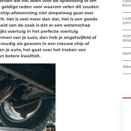
mensen die het doen voor de opwinding of om
Fysi
bew
er geldige reden voor waarom velen dit zouden
at chip-afstemming niet simpelweg gaat over
Laat
t. Het is veel meer dan dat. Het is een goede
zome
arheid van de zaak is dat er een wetenschap
ijks voertuig in het perfecte voertuig
Vrij
mmen van je auto, dan heb je ongetwijfeld of
stre
envoudig als gewoon in een nieuwe chip of
n je auto, het gaat over het maken van
Verh
n betere kwaliteit.
Waar