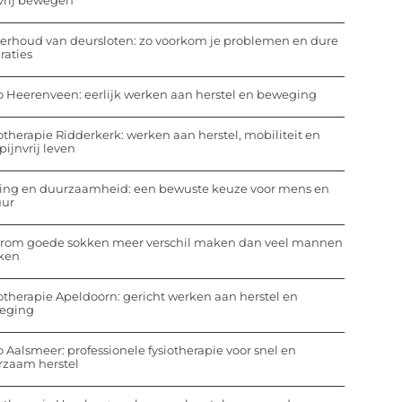
vrij bewegen
rhoud van deursloten: zo voorkom je problemen en dure
raties
o Heerenveen: eerlijk werken aan herstel en beweging
otherapie Ridderkerk: werken aan herstel, mobiliteit en
pijnvrij leven
ing en duurzaamheid: een bewuste keuze voor mens en
uur
rom goede sokken meer verschil maken dan veel mannen
ken
otherapie Apeldoorn: gericht werken aan herstel en
eging
o Aalsmeer: professionele fysiotherapie voor snel en
rzaam herstel