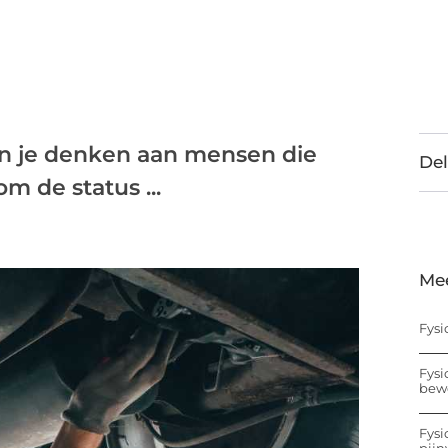
kun je denken aan mensen die
Del
m de status ...
Me
Fysi
Fysi
bew
Fysi