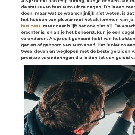
Als je denkt aan chip-tuning, kun je denken aan 
de status van hun auto uit te dagen. Dit is een ze
doen, maar wat ze waarschijnlijk niet weten, is d
het hebben van plezier met het afstemmen van je ri
business
, maar daar blijft het ook niet bij. De wa
erachter is, en als je het beheerst, kun je een dagel
veranderen. Als je ooit gehoord hebt van het afste
gezien of gehoord van auto’s zelf. Het is niet zo e
twee kleven en weglopen met de beste geluiden va
precieze veranderingen die leiden tot een geluid va