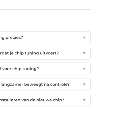
ng precies?
▼
dat je chip tuning uitvoert?
▼
M voor chip tuning?
▼
r langzamer beweegt na controle?
▼
installeren van de nieuwe chip?
▼