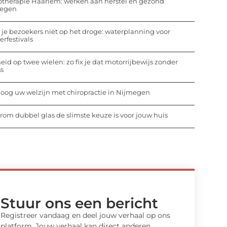
otherapie Haarlem: werken aan herstel en gezond
egen
 je bezoekers niet op het droge: waterplanning voor
rfestivals
heid op twee wielen: zo fix je dat motorrijbewijs zonder
ss
oog uw welzijn met chiropractie in Nijmegen
om dubbel glas de slimste keuze is voor jouw huis
Stuur ons een bericht
Registreer vandaag en deel jouw verhaal op ons
platform. Jouw verhaal kan direct anderen