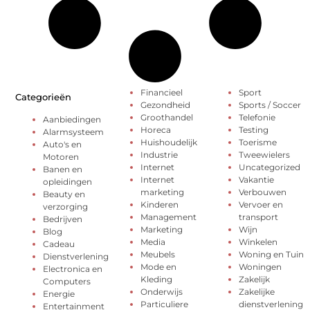
Financieel
Sport
Categorieën
Gezondheid
Sports / Soccer
Groothandel
Telefonie
Aanbiedingen
Horeca
Testing
Alarmsysteem
Huishoudelijk
Toerisme
Auto's en
Industrie
Tweewielers
Motoren
Internet
Uncategorized
Banen en
Internet
Vakantie
opleidingen
marketing
Verbouwen
Beauty en
Kinderen
Vervoer en
verzorging
Management
transport
Bedrijven
Marketing
Wijn
Blog
Media
Winkelen
Cadeau
Meubels
Woning en Tuin
Dienstverlening
Mode en
Woningen
Electronica en
Kleding
Zakelijk
Computers
Onderwijs
Zakelijke
Energie
Particuliere
dienstverlening
Entertainment