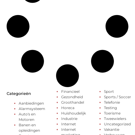
Financieel
Sport
Categorieën
Gezondheid
Sports / Soccer
Groothandel
Telefonie
Aanbiedingen
Horeca
Testing
Alarmsysteem
Huishoudelijk
Toerisme
Auto's en
Industrie
Tweewielers
Motoren
Internet
Uncategorized
Banen en
Internet
Vakantie
opleidingen
marketing
Verbouwen