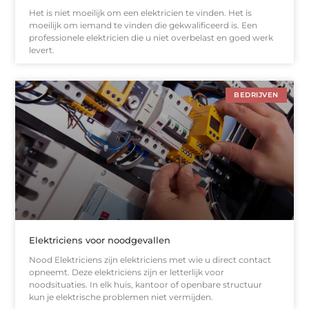
Het is niet moeilijk om een ​​elektricien te vinden. Het is
moeilijk om iemand te vinden die gekwalificeerd is. Een
professionele elektricien die u niet overbelast en goed werk
levert.
BEDRIJVEN
Elektriciens voor noodgevallen
Nood Elektriciens zijn elektriciens met wie u direct contact
opneemt. Deze elektriciens zijn er letterlijk voor
noodsituaties. In elk huis, kantoor of openbare structuur
kun je elektrische problemen niet vermijden.