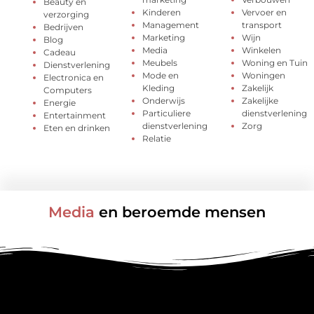
Beauty en
Kinderen
Vervoer en
verzorging
Management
transport
Bedrijven
Marketing
Wijn
Blog
Media
Winkelen
Cadeau
Meubels
Woning en Tuin
Dienstverlening
Mode en
Woningen
Electronica en
Kleding
Zakelijk
Computers
Onderwijs
Zakelijke
Energie
Particuliere
dienstverlening
Entertainment
dienstverlening
Zorg
Eten en drinken
Relatie
Media
en beroemde mensen