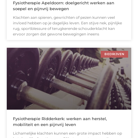
Fysiotherapie Apeldoorn: doelgericht werken aan
soepel en pijnvrij bewegen
Klachten aan spieren, gewrichten of pezen kunnen veel
invloed hebben op je dagelijks leven. Een stijve nek, pijnlijke
rug, sportblessure of terugkerende schouderklacht kan
ervoor zorgen dat gewone bewegingen ineens
BEDRIJVEN
Fysiotherapie Ridderkerk: werken aan herstel,
mobiliteit en een pijnvrij leven
Lichamelijke klachten kunnen een grote impact hebben op