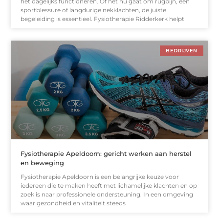
het dagelijks functioneren. Of het nu gaat om rugpijn, een
sportblessure of langdurige nekklachten, de juiste
begeleiding is essentieel. Fysiotherapie Ridderkerk helpt
BEDRIJVEN
Fysiotherapie Apeldoorn: gericht werken aan herstel
en beweging
Fysiotherapie Apeldoorn is een belangrijke keuze voor
iedereen die te maken heeft met lichamelijke klachten en op
zoek is naar professionele ondersteuning. In een omgeving
waar gezondheid en vitaliteit steeds