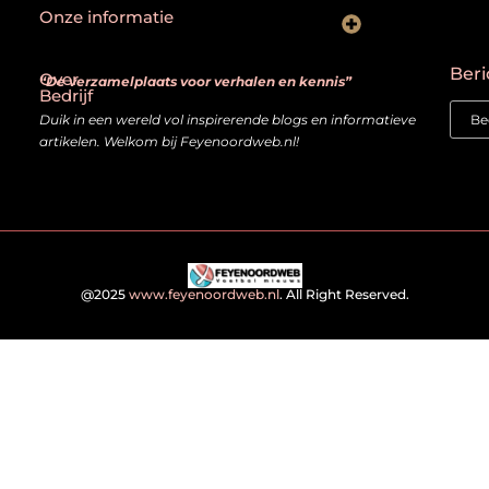
Onze informatie
Goede backlinks: hoe je echt waardevolle links herkent en bouwt
Kan je geld verdienen met een website? Ja — mits je het slim aanpakt
Beri
Over
“De verzamelplaats voor verhalen en kennis”
Bedrijf
Duik in een wereld vol inspirerende blogs en informatieve
artikelen. Welkom bij Feyenoordweb.nl!
@2025
www.feyenoordweb.nl
. All Right Reserved.