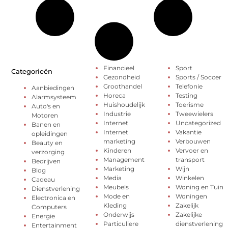
Financieel
Sport
Categorieën
Gezondheid
Sports / Soccer
Groothandel
Telefonie
Aanbiedingen
Horeca
Testing
Alarmsysteem
Huishoudelijk
Toerisme
Auto's en
Industrie
Tweewielers
Motoren
Internet
Uncategorized
Banen en
Internet
Vakantie
opleidingen
marketing
Verbouwen
Beauty en
Kinderen
Vervoer en
verzorging
Management
transport
Bedrijven
Marketing
Wijn
Blog
Media
Winkelen
Cadeau
Meubels
Woning en Tuin
Dienstverlening
Mode en
Woningen
Electronica en
Kleding
Zakelijk
Computers
Onderwijs
Zakelijke
Energie
Particuliere
dienstverlening
Entertainment