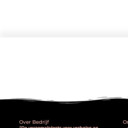
Over Bedrijf
O
“De verzamelplaats voor verhalen en