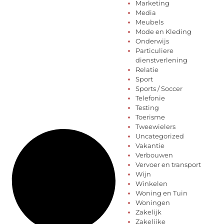
Marketing
Media
Meubels
Mode en Kleding
Onderwijs
Particuliere
dienstverlening
Relatie
Sport
Sports / Soccer
Telefonie
Testing
Toerisme
Tweewielers
Uncategorized
Vakantie
Verbouwen
Vervoer en transport
Wijn
Winkelen
Woning en Tuin
Woningen
Zakelijk
Zakelijke