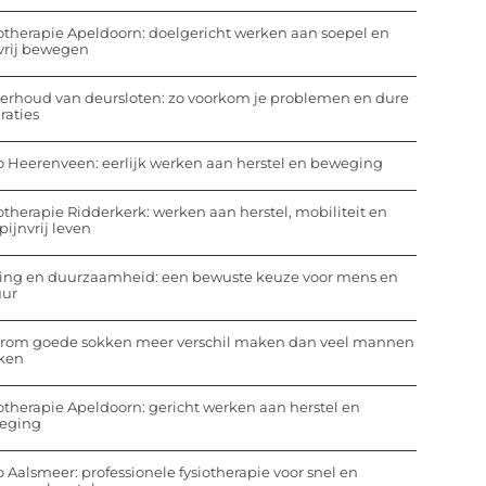
otherapie Apeldoorn: doelgericht werken aan soepel en
vrij bewegen
rhoud van deursloten: zo voorkom je problemen en dure
raties
o Heerenveen: eerlijk werken aan herstel en beweging
otherapie Ridderkerk: werken aan herstel, mobiliteit en
pijnvrij leven
ing en duurzaamheid: een bewuste keuze voor mens en
uur
rom goede sokken meer verschil maken dan veel mannen
ken
otherapie Apeldoorn: gericht werken aan herstel en
eging
o Aalsmeer: professionele fysiotherapie voor snel en