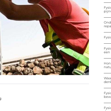
Fysi
pijn
Onde
repa
Fysi
Fysi
een 
Hon
nat
Waa
den
Fysi
bew
g
Fysi