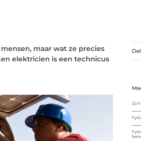
ke mensen, maar wat ze precies
Del
n elektricien is een technicus
Me
Zo h
Fysi
Fysi
bew