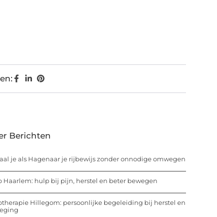
en:
er Berichten
aal je als Hagenaar je rijbewijs zonder onnodige omwegen
o Haarlem: hulp bij pijn, herstel en beter bewegen
otherapie Hillegom: persoonlijke begeleiding bij herstel en
eging