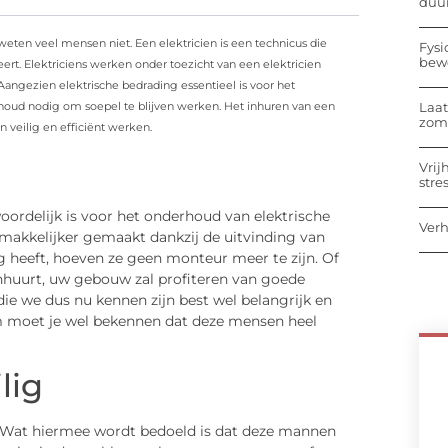
duu
eten veel mensen niet. Een elektricien is een technicus die
Fysi
bew
rt. Elektriciens werken onder toezicht van een elektricien
angezien elektrische bedrading essentieel is voor het
Laat
erhoud nodig om soepel te blijven werken. Het inhuren van een
zome
veilig en efficiënt werken.
Vrij
stre
woordelijk is voor het onderhoud van elektrische
Verh
makkelijker gemaakt dankzij de uitvinding van
dig heeft, hoeven ze geen monteur meer te zijn. Of
inhuurt, uw gebouw zal profiteren van goede
die we dus nu kennen zijn best wel belangrijk en
rom moet je wel bekennen dat deze mensen heel
lig
n. Wat hiermee wordt bedoeld is dat deze mannen