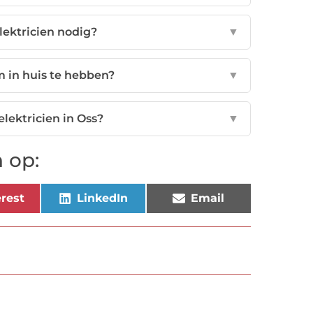
lektricien nodig?
▼
om in huis te hebben?
▼
lektricien in Oss?
▼
 op:
rest
LinkedIn
Email