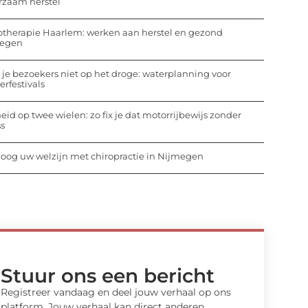
rzaam herstel
otherapie Haarlem: werken aan herstel en gezond
egen
 je bezoekers niet op het droge: waterplanning voor
rfestivals
heid op twee wielen: zo fix je dat motorrijbewijs zonder
ss
oog uw welzijn met chiropractie in Nijmegen
Stuur ons een bericht
Registreer vandaag en deel jouw verhaal op ons
platform. Jouw verhaal kan direct anderen