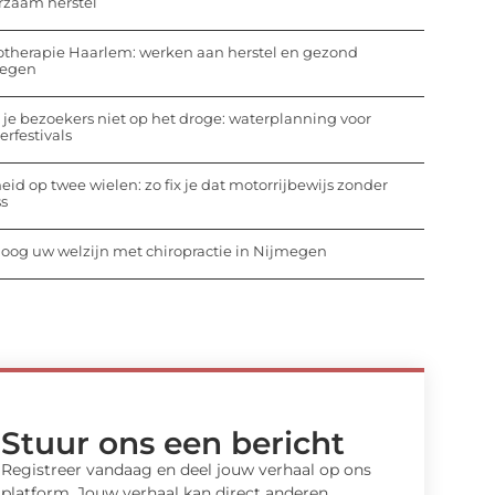
rzaam herstel
otherapie Haarlem: werken aan herstel en gezond
egen
 je bezoekers niet op het droge: waterplanning voor
rfestivals
heid op twee wielen: zo fix je dat motorrijbewijs zonder
ss
oog uw welzijn met chiropractie in Nijmegen
Stuur ons een bericht
Registreer vandaag en deel jouw verhaal op ons
platform. Jouw verhaal kan direct anderen