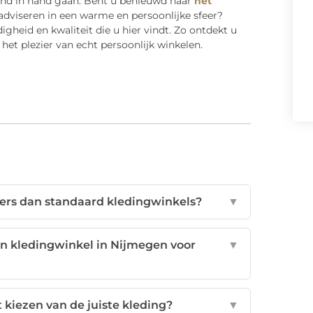
 hand in hand gaan. Bent u benieuwd naar
het
 adviseren in een warme en persoonlijke sfeer?
igheid en kwaliteit die u hier vindt. Zo ontdekt u
het plezier van echt persoonlijk winkelen.
ers dan standaard kledingwinkels?
▼
n kledingwinkel in Nijmegen voor
▼
t kiezen van de juiste kleding?
▼