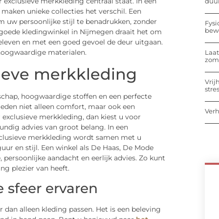
exclusieve merkkleding centraal staat. In een
duu
 maken unieke collecties het verschil. Een
 uw persoonlijke stijl te benadrukken, zonder
Fysi
bew
en goede kledingwinkel in Nijmegen draait het om
eleven en met een goed gevoel de deur uitgaan.
n hoogwaardige materialen.
Laat
zome
sieve merkkleding
Vrij
stre
chap, hoogwaardige stoffen en een perfecte
eden niet alleen comfort, maar ook een
Verh
or exclusieve merkkleding, dan kiest u voor
kundig advies van groot belang. In een
exclusieve merkkleding wordt samen met u
uur en stijl. Een winkel als De Haas, De Mode
persoonlijke aandacht en eerlijk advies. Zo kunt
ng plezier van heeft.
 sfeer ervaren
 dan alleen kleding passen. Het is een beleving