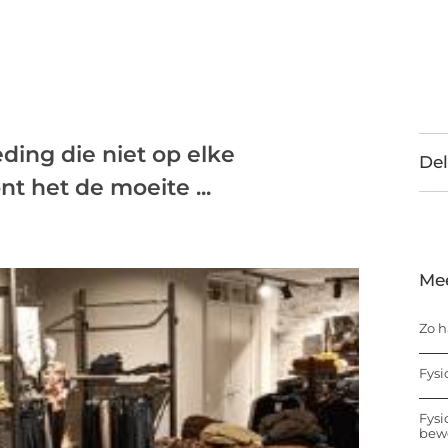
eding die niet op elke
Del
nt het de moeite ...
Me
Zo h
Fysi
Fysi
bew