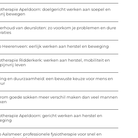
otherapie Apeldoorn: doelgericht werken aan soepel en
vrij bewegen
rhoud van deursloten: zo voorkom je problemen en dure
raties
o Heerenveen: eerlijk werken aan herstel en beweging
otherapie Ridderkerk: werken aan herstel, mobiliteit en
pijnvrij leven
ing en duurzaamheid: een bewuste keuze voor mens en
uur
rom goede sokken meer verschil maken dan veel mannen
ken
otherapie Apeldoorn: gericht werken aan herstel en
eging
o Aalsmeer: professionele fysiotherapie voor snel en