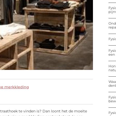
Fysi
pijn
Onde
repa
Fysi
Fysi
een 
Hon
nat
Waa
den
eve merkkleding
Fysi
bew
 straathoek te vinden is? Dan loont het de moeite
Fysi