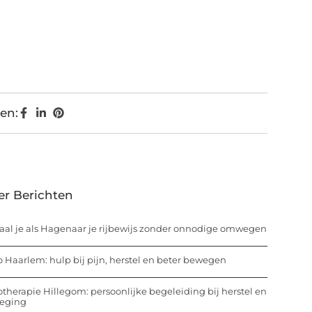
en:
er Berichten
aal je als Hagenaar je rijbewijs zonder onnodige omwegen
o Haarlem: hulp bij pijn, herstel en beter bewegen
otherapie Hillegom: persoonlijke begeleiding bij herstel en
eging