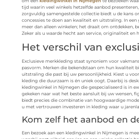
om een
kledingwinkel in Nijmegen
te bezoeken waar 
tijd waarin veel winkels hetzelfde aanbod presenteren,
zorgvuldig samengestelde collectie biedt u de kans om
concessies te doen aan kwaliteit en uitstraling. In e
meer dan alleen winkelen; het draait om ontdekken, b
Zeker als u waarde hecht aan service, originaliteit e
Het verschil van exclu
Exclusieve merkkleding staat synoniem voor vakmans
pasvorm. Merken die bekendstaan om hun kwaliteit bi
uitstraling die past bij uw persoonlijkheid. Kiest u vo
kleding die duurzaam is én uniek oogt. Daarbij is des
kledingwinkel in Nijmegen die gespecialiseerd is in 
gekeken naar wat het beste aansluit bij uw wensen, fig
biedt precies die combinatie van hoogwaardige mode, 
u met vertrouwen investeren in kleding waar u jarenla
Kom zelf het aanbod en de
Een bezoek aan een kledingwinkel in Nijmegen is meer