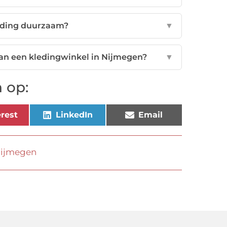
leding duurzaam?
▼
aan een kledingwinkel in Nijmegen?
▼
 op:
rest
LinkedIn
Email
Nijmegen