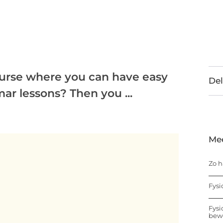
ourse where you can have easy
Del
r lessons? Then you ...
Me
Zo h
Fysi
Fysi
bew