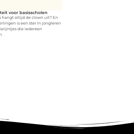
iteit voor basisscholen
s hangt altijd de clown uit? En
erlingen is een ster in jongleren
rijntjes die iedereen
n