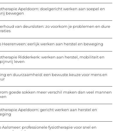
otherapie Apeldoorn: doelgericht werken aan soepel en
vrij bewegen
rhoud van deursloten: zo voorkom je problemen en dure
raties
o Heerenveen: eerlijk werken aan herstel en beweging
otherapie Ridderkerk: werken aan herstel, mobiliteit en
pijnvrij leven
ing en duurzaamheid: een bewuste keuze voor mens en
uur
rom goede sokken meer verschil maken dan veel mannen
ken
otherapie Apeldoorn: gericht werken aan herstel en
eging
o Aalsmeer: professionele fysiotherapie voor snel en