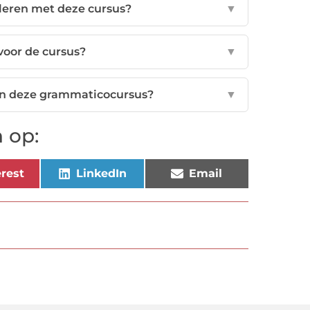
 leren met deze cursus?
▼
 voor de cursus?
▼
an deze grammaticocursus?
▼
 op:
rest
LinkedIn
Email