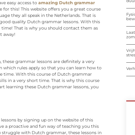
duu
ave easy access to
amazing Dutch grammar
e for this! This website offers you a great course
Fysi
age they all speak in the Netherlands. That is
bew
nt good quality Dutch grammar lessons. With this
no time! That is why you should contact them as
Laat
ht away!
zome
Vrij
stre
, these grammar lessons are definitely a very
rn which rules apply so that you can learn how to
Verh
re time. With this course of Dutch grammar
lls in a very short time. That is why this course
tart learning these Dutch grammar lessons, you
lessons by signing up on the website of this
ve a proactive and fun way of teaching you this
you struggle with Dutch grammar, these lessons in