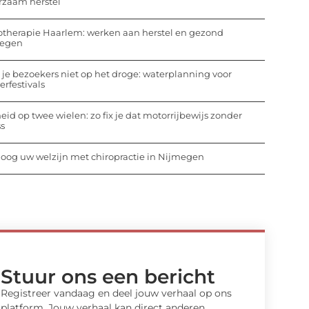
rzaam herstel
otherapie Haarlem: werken aan herstel en gezond
egen
 je bezoekers niet op het droge: waterplanning voor
rfestivals
heid op twee wielen: zo fix je dat motorrijbewijs zonder
ss
oog uw welzijn met chiropractie in Nijmegen
Stuur ons een bericht
Registreer vandaag en deel jouw verhaal op ons
platform. Jouw verhaal kan direct anderen