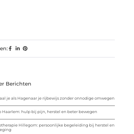
en:
er Berichten
aal je als Hagenaar je rijbewijs zonder onnodige omwegen
o Haarlem: hulp bij pijn, herstel en beter bewegen
otherapie Hillegom: persoonlijke begeleiding bij herstel en
eging