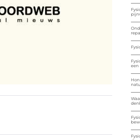
Fysi
pijn
Onde
repa
Fysi
Fysi
een 
Hon
nat
Waa
den
Fysi
bew
Fysi